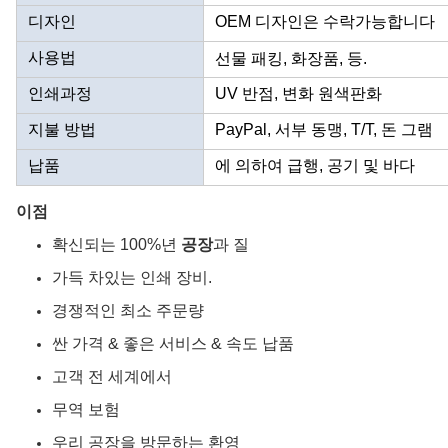
디자인
OEM 디자인은 수락가능합니다
사용법
선물 패킹, 화장품, 등.
인쇄과정
UV 반점, 변화 원색판화
지불 방법
PayPal, 서부 동맹, T/T, 돈 그램
납품
에 의하여 급행, 공기 및 바다
이점
확신되는 100%년
공장
과 질
가득 차있는 인쇄 장비.
경쟁적인 최소 주문량
싼 가격 & 좋은 서비스 & 속도 납품
고객 전 세계에서
무역 보험
우리 공장을 방문하는 환영