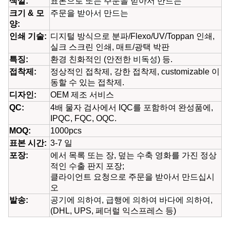
색깔:
표본으로 또는 주문을 받아서 만드는
크기 & 모
주문을 받아서 만드는
양:
인쇄 기술:
디지털 방식으로 분파/Flexo/UV/Toppan 인쇄,
실크 스크린 인쇄, 매트/광택 박판
특징:
환경 친화적인
(안전한
비독성)
등.
접착제:
정상적인 접착제, 강한 접착제, customizable 이
동할 수 있는 접착제.
디자인:
OEM 제조 서비스
QC:
4배 물자 검사에서 IQC를 포함하여 완성품에,
IPQC, FQC, OQC.
MOQ:
1000pcs
표본 시간:
3-7 일
포장:
에서 목록 또는 장, 덮는 수축 영화를 가진 정상
적인 수출 판지 포장;
클라이언트 요청
으로 주문을 받아서 만드십시
오
발송:
공기에 의하여, 급행에 의하여 바다에 의하여
,
(
DHL, UPS, 페더럴 익스프레스 등)