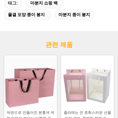
태그:
마분지 쇼핑 백
물결 모양 종이 봉지
마분지 종이 봉지
관련 제품
박판으로 만들어진 분홍색 색
졸라매는 끈 호화스러운 선물