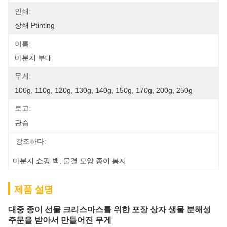
인쇄:
상쇄 Ptinting
이름:
마분지 부대
무게:
100g, 110g, 120g, 130g, 140g, 150g, 170g, 200g, 250g
로고:
관습
강조하다:
마분지 쇼핑 백
, 
물결 모양 종이 봉지
제품 설명
대중 종이 선물 크리스마스를 위한 포장 상자 생물 분해성
주문을 받아서 만들어진 무게