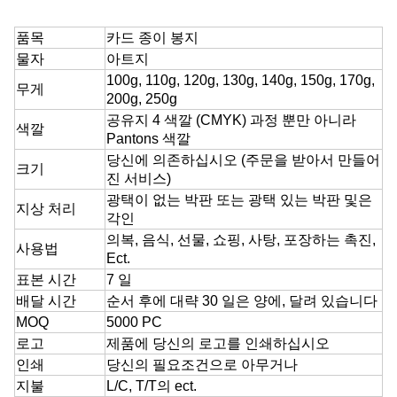
품목
카드 종이 봉지
물자
아트지
100g, 110g, 120g, 130g, 140g, 150g, 170g,
무게
200g, 250g
공유지 4 색깔 (CMYK) 과정 뿐만 아니라
색깔
Pantons 색깔
당신에 의존하십시오 (주문을 받아서 만들어
크기
진 서비스)
광택이 없는 박판 또는 광택 있는 박판 및은
지상 처리
각인
의복, 음식, 선물, 쇼핑, 사탕, 포장하는 촉진,
사용법
Ect.
표본 시간
7 일
배달 시간
순서 후에 대략 30 일은 양에, 달려 있습니다
MOQ
5000 PC
로고
제품에 당신의 로고를 인쇄하십시오
인쇄
당신의 필요조건으로 아무거나
지불
L/C, T/T의 ect.