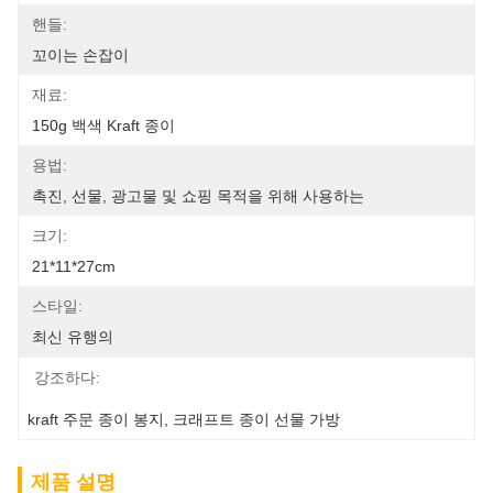
핸들:
꼬이는 손잡이
재료:
150g 백색 Kraft 종이
용법:
촉진, 선물, 광고물 및 쇼핑 목적을 위해 사용하는
크기:
21*11*27cm
스타일:
최신 유행의
강조하다:
kraft 주문 종이 봉지
, 
크래프트 종이 선물 가방
제품 설명