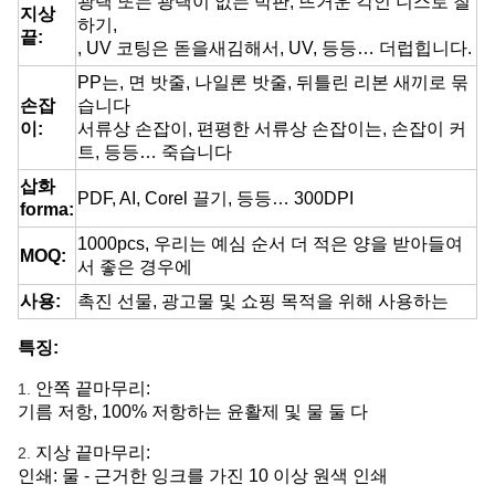
광택 또는 광택이 없는 박판, 뜨거운 각인 니스로 칠
지상
하기,
끝:
, UV 코팅은 돋을새김해서, UV, 등등… 더럽힙니다.
PP는, 면 밧줄, 나일론 밧줄, 뒤틀린 리본 새끼로 묶
손잡
습니다
이:
서류상 손잡이, 편평한 서류상 손잡이는, 손잡이 커
트, 등등… 죽습니다
삽화
PDF, AI, Corel 끌기, 등등… 300DPI
forma:
1000pcs, 우리는 예심 순서 더 적은 양을 받아들여
MOQ:
서 좋은 경우에
사용:
촉진 선물, 광고물 및 쇼핑 목적을 위해 사용하는
특징:
안쪽 끝마무리:
1.
기름 저항, 100% 저항하는 윤활제 및 물 둘 다
지상 끝마무리:
2.
인쇄: 물 - 근거한 잉크를 가진 10 이상 원색 인쇄