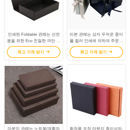
인쇄된 Foldable 관례는 선전
리본 관례는 상자 두꺼운 종이
용을 위한 Eco 친절한 까만 색
풀 컬러 인쇄에 의하여 주문을
깔을 상자에 넣습니다
받아서 만들어진 로고를 인쇄
최고 가격 받기
최고 가격 받기
했습니다
마분지 관례는 노트북/계획자
화장품 포장 마분지 종이상자,