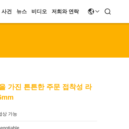
사건
뉴스
비디오
저희와 연락
을 가진 튼튼한 주문 접착성 라
6mm
협상 가능
egotiable