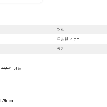
재질 ::
특별한 과정::
크기::
 끈끈한 상표
 76mm