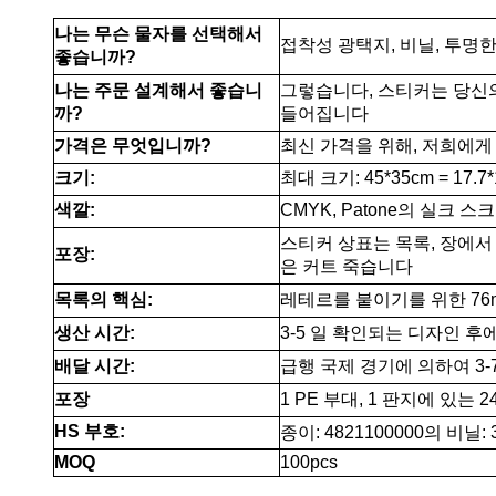
나는 무슨 물자를 선택해서
접착성 광택지, 비닐, 투명한 
좋습니까?
나는 주문 설계해서 좋습니
그렇습니다, 스티커는 당신
까?
들어집니다
가격은 무엇입니까?
최신 가격을 위해, 저희에게
크기:
최대 크기: 45*35cm = 17.7*1
색깔:
CMYK, Patone의 실크 스
스티커 상표는 목록, 장에서
포장:
은 커트 죽습니다
목록의 핵심:
레테르를 붙이기를 위한 76mm
생산 시간:
3-5 일 확인되는 디자인 후
배달 시간:
급행 국제 경기에 의하여 3-
포장
1 PE 부대, 1 판지에 있는 
HS 부호:
종이: 4821100000의 비닐: 
MOQ
100pcs