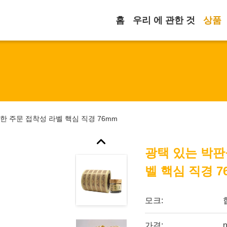
홈
우리 에 관한 것
상품
한 주문 접착성 라벨 핵심 직경 76mm
광택 있는 박판
벨 핵심 직경 7
모크:
가격:
n